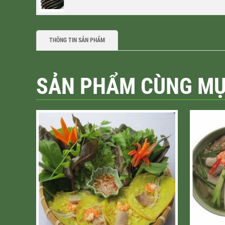
THÔNG TIN SẢN PHẨM
SẢN PHẨM CÙNG M