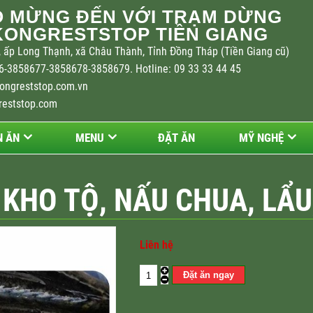
 MỪNG ĐẾN VỚI TRẠM DỪNG
ONGRESTSTOP TIỀN GIANG
 ấp Long Thạnh, xã Châu Thành, Tỉnh Đồng Tháp (Tiền Giang cũ)
-3858677-3858678-3858679. Hotline: 09 33 33 44 45
ongreststop.com.vn
reststop.com
 ĂN
MENU
ĐẶT ĂN
MỸ NGHỆ
 KHO TỘ, NẤU CHUA, LẨ
Liên hệ