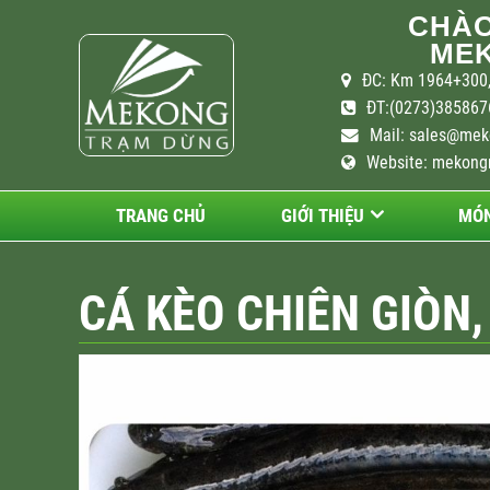
CHÀO
MEK
ĐC: Km 1964+300,
ĐT:(0273)3858676
Mail:
sales@mek
Website: mekong
TRANG CHỦ
GIỚI THIỆU
MÓN
CÁ KÈO CHIÊN GIÒN,