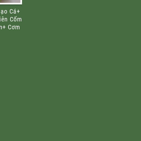
hạo Cá+
iên Cốm
ấm+ Cơm