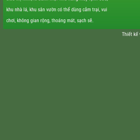
khu nhà lá, khu sân vườn có thể dùng cắm trại, vui
chơi, không gian rộng, thoáng mát, sạch sẽ.
Thiết kế