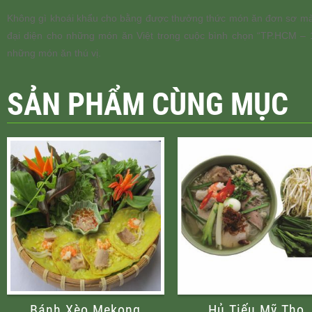
Không gì khoái khẩu cho bằng được thưởng thức món ăn đơn sơ mà t
đại diện cho những món ăn Việt trong cuộc bình chọn “TP.HCM – 10
những món ăn thú vị.
SẢN PHẨM CÙNG MỤC
Bánh Xèo Mekong
Hủ Tiếu Mỹ Tho