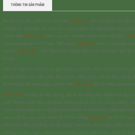
THÔNG TIN SẢN PHẨM
Ăn nóng là điều bắt buộc với chiếc
bánh xèo
nên khi bánh vừa lấy ra
những làn khói bốc lên như còn vương vấn trên mặt bánh vàng ươm. 
người Việt.
Bánh xèo
hiện nay do có thêm phiên bản mới giữa
bán
nhau chủ yếu ở kích thước. Nếu chiếc
bánh xèo
miền Trung nằm gọn 
rụm thì
bánh xèo
miền Nam kích thước bằng cái chảo lớn, bột đổ t
Trung.
Vẫn với tép tươi, thịt ba rọi, giá sống, củ hành, phần nhân bánh ở
có thể thêm vào nấm mối, kim châm, nấm tràm, cổ hũ dừa, bông đ
Mười Xiềm đã mạnh dạn cải tiến nên
bánh xèo
đã có nhiều loại nhân
Bánh xèo
có cách ăn đặc trưng, đó là ăn bằng tay. Bánh vừa lấy r
cuốn thành cuốn dày cộp toàn những rau là rau, từ cải bẹ xanh, cả
nóng, nghe tiếng rôm rốp giòn tan khi bẻ và nhai bánh. Mũi ngửi 
rau và đỏ au của nước mắm ớt. Cuộn miếng
bánh xèo
từ từ cho vào 
đẩy chạm đến ngưỡng của đô ngậy. Tức khắc mùi vị the nhẩn của cả
hương vị mặn, ngọt, chua, cay như thay nhau đánh thức toàn bộ vị g