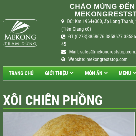
CHÀO MỪNG ĐẾN
MEKONGRESTST
ĐC: Km 1964+300, ấp Long Thạnh, 
(Tiền Giang cũ)
ĐT:(0273)3858676-3858677-385867
45
Mail:
sales@mekongreststop.com
Website: mekongreststop.com
TRANG CHỦ
GIỚI THIỆU
MÓN ĂN
MENU
XÔI CHIÊN PHỒNG