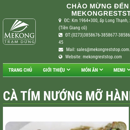
CHÀO MỪNG ĐẾN
MEKONGRESTST
ĐC: Km 1964+300, ấp Long Thạnh, 
(Tiền Giang cũ)
ĐT:(0273)3858676-3858677-385867
45
Mail:
sales@mekongreststop.com
Website: mekongreststop.com
TRANG CHỦ
GIỚI THIỆU
MÓN ĂN
MENU
CÀ TÍM NƯỚNG MỠ HÀN