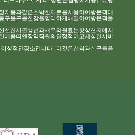
랑
,
리프
하우스
,
지역
.
정원은
캠핑에
사용
),
쇼핑
짚지붕과
같은
소박한
재료를
사용하여
방문객에
등
구불구불한
강을
영리하게
배열하여
방문객들
신선한
시골
생선과
새우의
원료는
항상
현지에서
한
메콩
띠엔장
역
직원의
열정적이고
세심한
서비
에
이상적인
장소입니다
.
이것은
친척과
친구들을