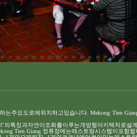
하는
주요
도로에
위치하고
있습니다
. Mekong Tien Gian
l"
의
특징과
자연이
조화를
이루는
개방형
아키텍처로
설
ekong Tien Giang
정류장에는
레스토랑
시스템이
포함됩