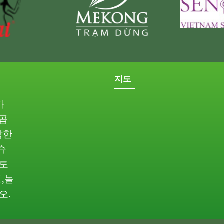
지도
까
곱
함한
슈
토
핑
,
놀
오
.