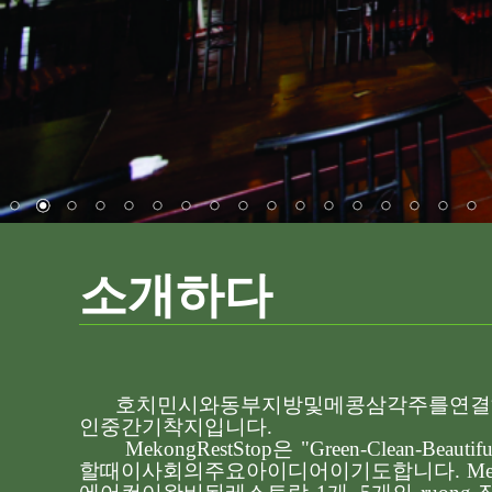
소개하다
호치민시와
동부
지방
및
메콩
삼각주를
연결
인
중간
기착지입니다
.
MekongRestStop
은
"Green-Clean-Beautifu
할
때
이사회의
주요
아이디어이기도
합니다
. M