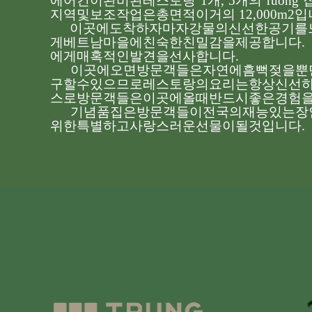
에어컨이
완비된
레스토랑
1
개
, 5
개의
ruong
지역
및
보조
작업은
총
면적이
거의
12,000m2
입
이곳에
도착하자마자
강물의
신선한
공기를
게
베트남
마을에
친숙한
친밀감을
제공합니다
.
에게
매혹적인
발견을
선사합니다
.
이곳에
오면
방문객들은
자연에
흠뻑
젖을
뿐
구할
수
있으므로
레스토랑의
요리는
항상
신선
스로
방문객들은
이곳에
올
때
반드시
좋은
경험
기념품
집은
방문객들이
전국의
재능있는
장
위한
특별하고
사랑스러운
선물이
될
것입니다
.