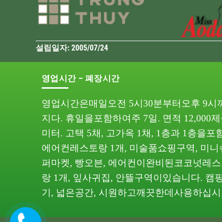
설립일자: 2005/07/24
영업시간 – 폐장시간
영업시간은
매일
오전
5
시
30
분부터
오후
9
시
지다
.
휴일을
포함하여
주
7
일
.
면적
12,000
제
미터
.
고택
5
채
,
고가옥
1
채
, 1
층과
1
층을
포
에어컨
레스토랑
1
개
,
미술품
쇼핑
구역
,
미니
퍼마켓
,
빵
오븐
,
에어컨이
완비된
코코넛
레스
랑
1
개
,
잎사귀
집
,
안뜰
구역이
있습니다
.
캠
기
,
넓은
공간
,
시원하고
깨끗한
데
사용하십시