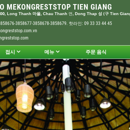
O MEKONGRESTSTOP TIEN GIANG
00,
,
(
Long Thanh
마을
Chau Thanh
면
, Dong Thap
성
구
Tien Gian
3858676-3858677-3858678-3858679.
: 09 33 33 44 45
핫라인
ongreststop.com.vn
ngreststop.com
접시
메뉴
주문 음식