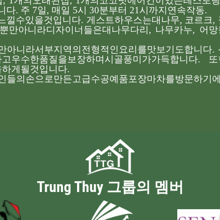
집
, 1
개의
오래된
집
, 1
개의
코코넛
에어컨이
있는
레스토
니다
.
주
7
일
,
매일
5
시
30
분부터
21
시까지
연속
작동
.
느낄
수
있을
것입니다
.
게스트하우스는
대나무
,
코르크
,
뿐만
아니라
디자이너들은
대나무
다리
,
나무
카누
,
어망
만
아니라
서부
지역의
전형적인
요리를
맛보기도
합니다
.
하고
우수한
품질을
보장하며
시골
풍미가
가득합니다
.
또
을
하게
될
것입니다
.
인들의
손으로
만든
고급
수공예품
포장
마차를
방문하기
Trung Thuy 그룹의 멤버