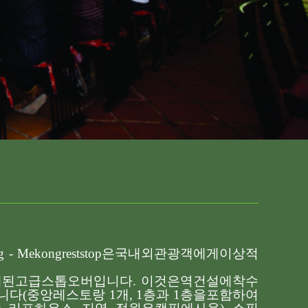
g - Mekongreststop
은
국내외
관광객에게
이상적
계된
고급
스톱오버입니다
.
이것은
역
건설에
착수
니다
(
중앙
레스토랑
1
개
, 1
층과
1
층을
포함하여