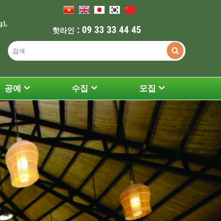
),
g
: 09 33 33 44 45
핫라인
공예
수집
모집