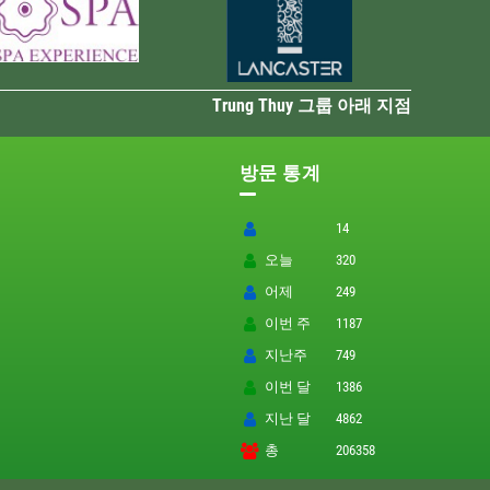
Trung Thuy 그룹 아래 지점
방문 통계
14
오늘
320
어제
249
이번 주
1187
지난주
749
이번 달
1386
지난 달
4862
총
206358