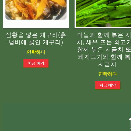
심황을 넣은 개구리(흙
마늘과 함께 볶은 
냄비에 끓인 개구리)
치, 새우 또는 쇠고
함께 볶은 시금치 
연락하다
돼지고기와 함께 
시금치
연락하다