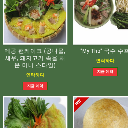
메콩 팬케이크 (콩나물,
"My Tho" 국수 수
새우, 돼지고기 속을 채
연락하다
운 미니 스타일)
연락하다