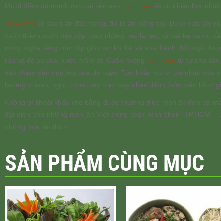
Mười Xiềm đã mạnh dạn cải tiến nên
bánh xèo
đã có nhiều loại nhân
Bánh xèo
có cách ăn đặc trưng, đó là ăn bằng tay. Bánh vừa lấy r
cuốn thành cuốn dày cộp toàn những rau là rau, từ cải bẹ xanh, cả
nóng, nghe tiếng rôm rốp giòn tan khi bẻ và nhai bánh. Mũi ngửi 
rau và đỏ au của nước mắm ớt. Cuộn miếng
bánh xèo
từ từ cho vào 
đẩy chạm đến ngưỡng của đô ngậy. Tức khắc mùi vị the nhẩn của cả
hương vị mặn, ngọt, chua, cay như thay nhau đánh thức toàn bộ vị g
Không gì khoái khẩu cho bằng được thưởng thức món ăn đơn sơ mà t
đại diện cho những món ăn Việt trong cuộc bình chọn “TP.HCM – 10
những món ăn thú vị.
SẢN PHẨM CÙNG MỤC