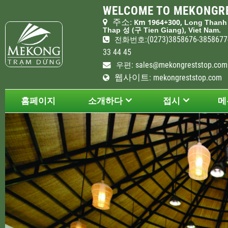
WELCOME TO MEKONGRE
주소
Km 1964+300,
:
Long Than
(
),
Thap
성
구
Tien Giang
Viet Nam.
:(0273)3858676-385867
전화
번호
33 44 45
:
sales@mekongreststop.com
우편
웹사이트
: mekongreststop.com
홈페이지
소개하다
접시
메