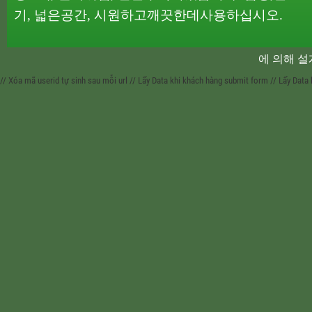
기
,
넓은
공간
,
시원하고
깨끗한
데
사용하십시오
.
에 의해 
// Xóa mã userid tự sinh sau mỗi url
// Lấy Data khi khách hàng submit form
// Lấy Data