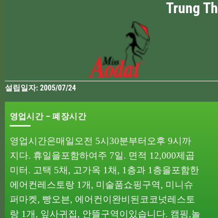
Trung 
설립일자: 2005/07/24
영업시간 – 폐장시간
영업시간은
매일
오전
5
시
30
분부터
오후
9
시까
지다
.
휴일을
포함하여
주
7
일
.
면적
12,000
제곱
미터
.
고택
5
채
,
고가옥
1
채
, 1
층과
1
층을
포함한
에어컨
레스토랑
1
개
,
미술품
쇼핑
구역
,
미니
슈
퍼마켓
,
빵
오븐
,
에어컨이
완비된
코코넛
레스토
랑
1
개
,
잎사귀
집
,
안뜰
구역이
있습니다
.
캠핑
,
놀