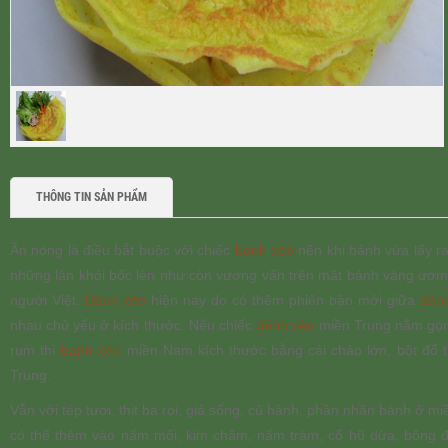
THÔNG TIN SẢN PHẨM
Ăn nóng là điều bắt buộc với chiếc
bánh xèo
nên khi bánh vừa lấy ra
những làn khói bốc lên như còn vương vấn trên mặt bánh vàng ươm. 
người Việt.
Bánh xèo
hiện nay do có thêm phiên bản mới giữa
bán
nhau chủ yếu ở kích thước. Nếu chiếc
bánh xèo
miền Trung nằm gọn 
rụm thì
bánh xèo
miền Nam kích thước bằng cái chảo lớn, bột đổ t
Trung.
Vẫn với tép tươi, thịt ba rọi, giá sống, củ hành, phần nhân bánh ở
có thể thêm vào nấm mối, kim châm, nấm tràm, cổ hũ dừa, bông đ