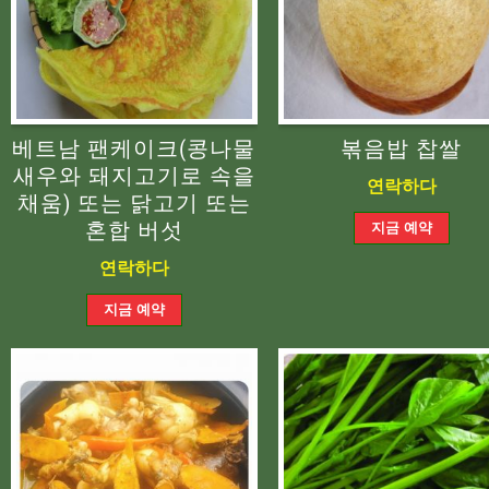
베트남 팬케이크(콩나물
볶음밥 찹쌀
새우와 돼지고기로 속을
연락하다
채움) 또는 닭고기 또는
혼합 버섯
연락하다