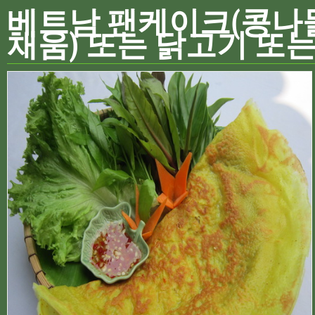
베트남 팬케이크(콩나
채움) 또는 닭고기 또는